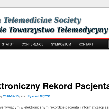
th Society
zystwo Telemedycyny i e-
STATUT
CONFERENCE
SYMPOZJUM
KONTAKT
ktroniczny Rekord Pacjent
ny
2016-09-15
przez
Ryszard MĘŻYK
le tkwiącym w elektronicznym rekordzie pacjenta i informatyzacji szp