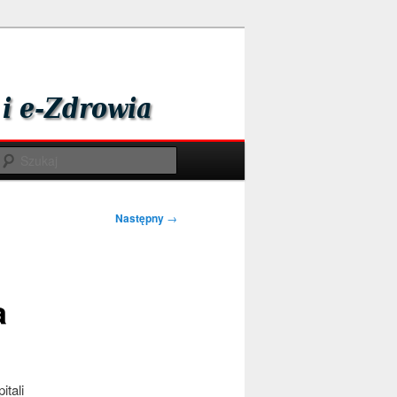
Szukaj
Następny
→
a
itali