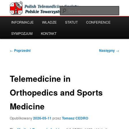
Przeskocz
Polish Telemedicine and e-Health Society
do
Szuka
tekstu
Główne
INFORMACJE
WŁADZE
STATUT
CONFERENCE
Polskie Towarzystwo Telemedycyny
menu
i e-Zdrowia
SYMPOZJUM
KONTAKT
Nawigacja
←
Poprzedni
Następny
→
wpisu
Telemedicine in
Orthopedics and Sports
Medicine
Opublikowany
2026-05-11
przez
Tomasz CEDRO