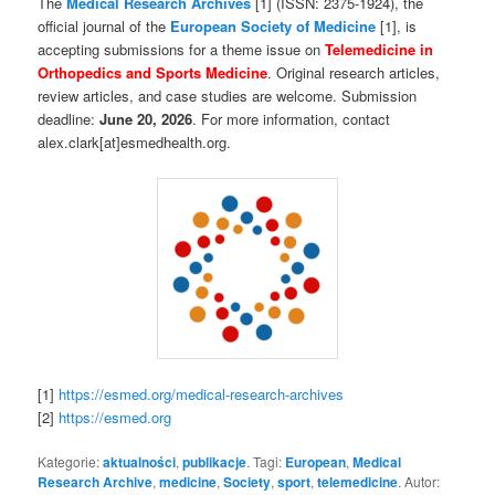
The
Medical Research Archives
[1] (ISSN: 2375-1924), the
official journal of the
European Society of Medicine
[1], is
accepting submissions for a theme issue on
Telemedicine in
Orthopedics and Sports Medicine
. Original research articles,
review articles, and case studies are welcome. Submission
deadline:
June 20, 2026
. For more information, contact
alex.clark[at]esmedhealth.org.
[1]
https://esmed.org/medical-research-archives
[2]
https://esmed.org
Kategorie:
aktualności
,
publikacje
. Tagi:
European
,
Medical
Research Archive
,
medicine
,
Society
,
sport
,
telemedicine
. Autor: