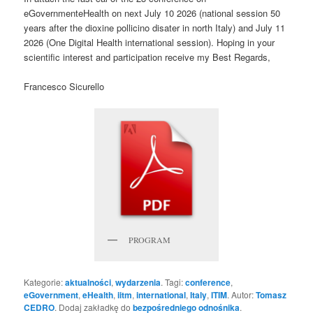
eGovernmenteHealth on next July 10 2026 (national session 50
years after the dioxine pollicino disater in north Italy) and July 11
2026 (One Digital Health international session). Hoping in your
scientific interest and participation receive my Best Regards,
Francesco Sicurello
PROGRAM
Kategorie:
aktualności
,
wydarzenia
. Tagi:
conference
,
eGovernment
,
eHealth
,
iitm
,
international
,
Italy
,
ITIM
. Autor:
Tomasz
CEDRO
. Dodaj zakładkę do
bezpośredniego odnośnika
.