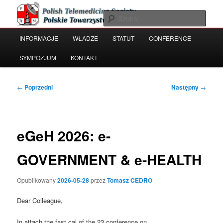
Przeskocz
Polish Telemedicine and e-Health Society
do
Szuka
tekstu
Główne
INFORMACJE
WŁADZE
STATUT
CONFERENCE
Polskie Towarzystwo Telemedycyny
menu
i e-Zdrowia
SYMPOZJUM
KONTAKT
Nawigacja
←
Poprzedni
Następny
→
wpisu
eGeH 2026: e-
GOVERNMENT & e-HEALTH
Opublikowany
2026-05-28
przez
Tomasz CEDRO
Dear Colleague,
In attach the fast cal of the 23 conference on