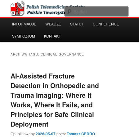
Przeskocz
Przeskocz
Polish Telemedicine and e-Health Society
do
do
Szuka
tekstu
widgetów
Główne
INFORMACJE
WŁADZE
STATUT
CONFERENCE
Polskie Towarzystwo Telemedycyny
menu
i e-Zdrowia
SYMPOZJUM
KONTAKT
ARCHIWA TAGU:
CLINICAL GOVERNANCE
AI-Assisted Fracture
Detection in Orthopedic and
Trauma Imaging: Where It
Works, Where It Fails, and
Principles for Safe Clinical
Deployment
Opublikowany
2026-05-07
przez
Tomasz CEDRO