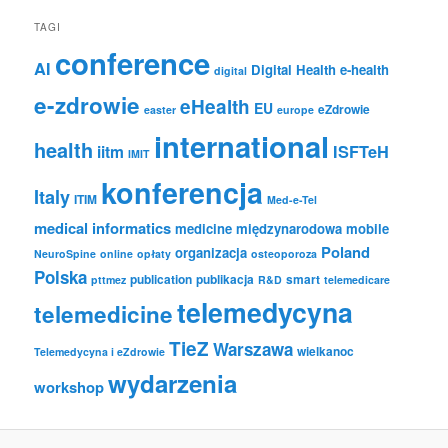
TAGI
conference
AI
Digital Health
e-health
digital
e-zdrowie
eHealth
EU
eZdrowie
easter
europe
international
health
iitm
ISFTeH
IMIT
konferencja
Italy
ITIM
Med-e-Tel
medical informatics
medicine
międzynarodowa
mobile
Poland
organizacja
NeuroSpine
online
opłaty
osteoporoza
Polska
publication
publikacja
smart
pttmez
R&D
telemedicare
telemedycyna
telemedicine
TieZ
Warszawa
wielkanoc
Telemedycyna i eZdrowie
wydarzenia
workshop