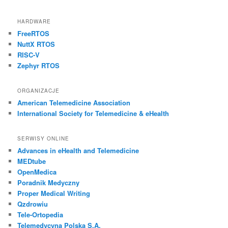
HARDWARE
FreeRTOS
NuttX RTOS
RISC-V
Zephyr RTOS
ORGANIZACJE
American Telemedicine Association
International Society for Telemedicine & eHealth
SERWISY ONLINE
Advances in eHealth and Telemedicine
MEDtube
OpenMedica
Poradnik Medyczny
Proper Medical Writing
Qzdrowiu
Tele-Ortopedia
Telemedycyna Polska S.A.