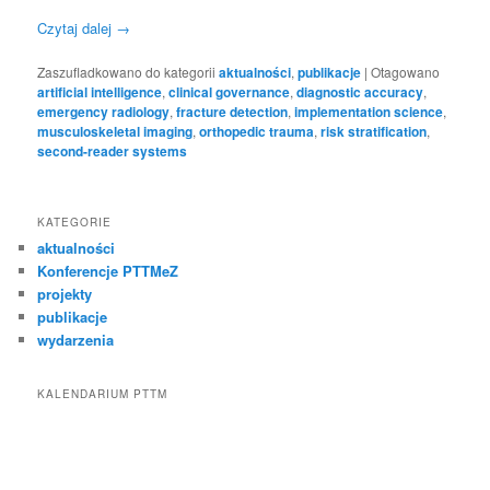
Czytaj dalej
→
Zaszufladkowano do kategorii
aktualności
,
publikacje
|
Otagowano
artificial intelligence
,
clinical governance
,
diagnostic accuracy
,
emergency radiology
,
fracture detection
,
implementation science
,
musculoskeletal imaging
,
orthopedic trauma
,
risk stratification
,
second-reader systems
KATEGORIE
aktualności
Konferencje PTTMeZ
projekty
publikacje
wydarzenia
KALENDARIUM PTTM