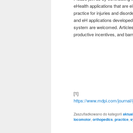
eHealth applications that are e
practice for injuries and diso
and eH applications developed 
system are welcomed. Articles 
productive incentives, and bar
[1]
https://www.mdpi.com/journal/i
Zaszufladkowano do kategorii
aktua
locomotor
,
orthopedics
,
practice
,
s