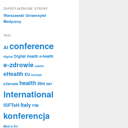
ZAPRZYJAŹNIONE STRONY
Warszawski Uniwersytet
Medyczny
TAGI
conference
AI
Digital Health
e-health
digital
e-zdrowie
easter
eHealth
EU
europe
health
iitm
eZdrowie
IMIT
international
Italy
ISFTeH
ITIM
konferencja
Med-e-Tel