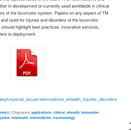
ither in development or currently used worldwide in clinical
rders of the locomotor system. Papers on any aspect of TM
and used for injuries and disorders of the locomotor
should highlight best practices, innovative services,
riers to deployment.
jerph/special_issues/telemedicine_eHealth_Injuries_disorders
lności
|
Otagowano
applications
,
clinical
,
eHealth
,
innovation
,
ystem
,
telehealth
,
telemedicine
,
traumatology