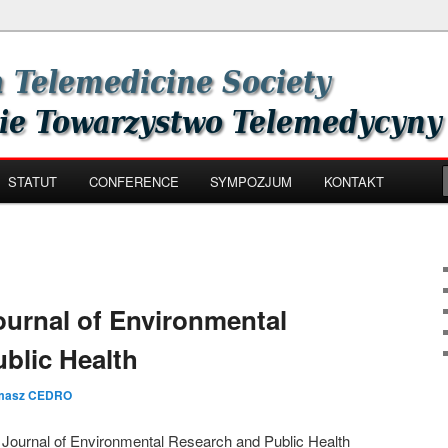
th Society
zystwo Telemedycyny i e-
STATUT
CONFERENCE
SYMPOZJUM
KONTAKT
ournal of Environmental
blic Health
masz CEDRO
al Journal of Environmental Research and Public Health