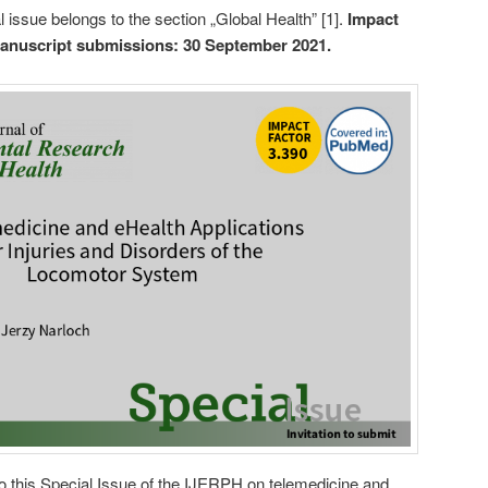
 issue belongs to the section „Global Health” [1].
Impact
 manuscript submissions: 30 September 2021.
 to this Special Issue of the IJERPH on telemedicine and