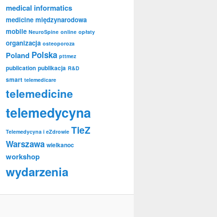
medical informatics
medicine
międzynarodowa
mobile
NeuroSpine
online
opłaty
organizacja
osteoporoza
Polska
Poland
pttmez
publication
publikacja
R&D
smart
telemedicare
telemedicine
telemedycyna
TieZ
Telemedycyna i eZdrowie
Warszawa
wielkanoc
workshop
wydarzenia