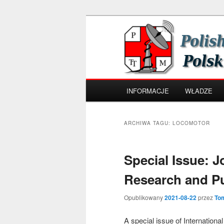
Przeskocz
Przeskocz
Polish Telemedicine and e-Heal
do
do
tekstu
widgetów
Polskie Towar
Zdrowia
Główne
INFORMACJE
WŁADZE
menu
ARCHIWA TAGU:
LOCOMOTOR
Special Issue: J
Research and Pu
Opublikowany
2021-08-22
przez
To
A special issue of Internation