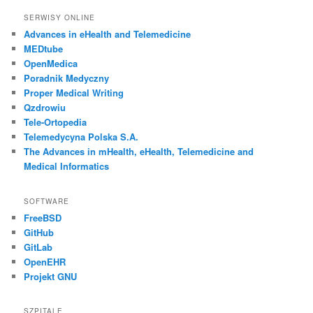
SERWISY ONLINE
Advances in eHealth and Telemedicine
MEDtube
OpenMedica
Poradnik Medyczny
Proper Medical Writing
Qzdrowiu
Tele-Ortopedia
Telemedycyna Polska S.A.
The Advances in mHealth, eHealth, Telemedicine and
Medical Informatics
SOFTWARE
FreeBSD
GitHub
GitLab
OpenEHR
Projekt GNU
SZPITALE