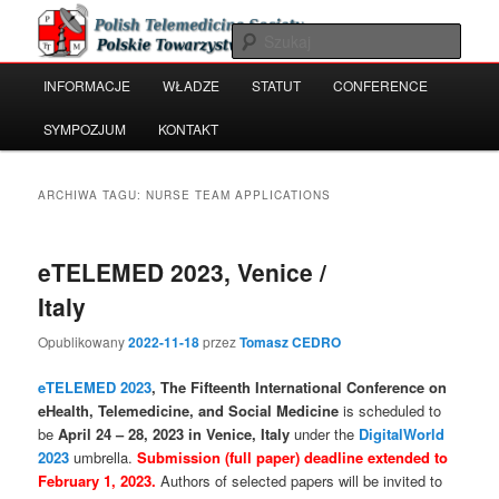
Przeskocz
Przeskocz
Polish Telemedicine and e-Health Society
do
do
Szuka
tekstu
widgetów
Główne
INFORMACJE
WŁADZE
STATUT
CONFERENCE
Polskie Towarzystwo Telemedycyny
menu
i e-Zdrowia
SYMPOZJUM
KONTAKT
ARCHIWA TAGU:
NURSE TEAM APPLICATIONS
eTELEMED 2023, Venice /
Italy
Opublikowany
2022-11-18
przez
Tomasz CEDRO
eTELEMED 2023
, The Fifteenth International Conference on
eHealth, Telemedicine, and Social Medicine
is scheduled to
be
April 24 – 28, 2023 in Venice, Italy
under the
DigitalWorld
2023
umbrella.
Submission (full paper) deadline extended to
February 1, 2023.
Authors of selected papers will be invited to