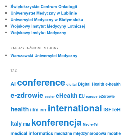
Świętokrzyskie Centrum Onkologii
Uniwersystet Medyczny w Lublinie
Uniwersytet Medyczny w Białymstoku
Wojskowy Instytut Medycyny Lotniczej
Wojskowy Instytut Medyczny
ZAPRZYJAŹNIONE STRONY
Warszawski Uniwersytet Medyczny
TAGI
conference
AI
Digital Health
e-health
digital
e-zdrowie
eHealth
EU
eZdrowie
easter
europe
international
health
iitm
ISFTeH
IMIT
konferencja
Italy
ITIM
Med-e-Tel
medical informatics
medicine
międzynarodowa
mobile