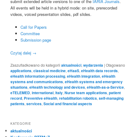
submit extended article versions to one of the
IARIA Journals
.
All events will be held in a hybrid mode: on site, prerecorded
videos, voiced presentation slides, pdf slides.
Call for Papers
Committee
Submission page
Czytaj dalej
→
Zaszufladkowano do kategorii
aktualności
,
wydarzenia
|
Otagowano
applications
,
classical medicine
,
eHaaS
,
eHealth data records
,
eHealth information processing
,
eHealth integration
,
eHealth
systems and communications
,
eHealth systems and emergency
situations
,
eHealth technology and devices
,
eHealth-as-a-Service
,
eTELEMED
,
international
,
Italy
,
Nurse team applications
,
patient
record
,
Preventive eHealth
,
rehabilitation robotics
,
self-managing
patients
,
services
,
Social and financial aspects
KATEGORIE
aktualności