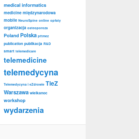
medical informatics
medicine
międzynarodowa
mobile
NeuroSpine
online
opłaty
organizacja
osteoporoza
Polska
Poland
pttmez
publication
publikacja
R&D
smart
telemedicare
telemedicine
telemedycyna
TieZ
Telemedycyna i eZdrowie
Warszawa
wielkanoc
workshop
wydarzenia