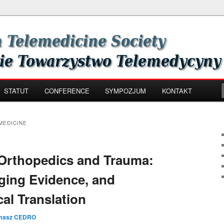
th Society
zystwo Telemedycyny i e-
STATUT
CONFERENCE
SYMPOZJUM
KONTAKT
MEDICINE
n Orthopedics and Trauma:
ging Evidence, and
cal Translation
masz CEDRO