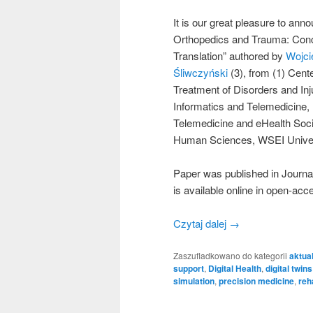
It is our great pleasure to anno
Orthopedics and Trauma: Conce
Translation” authored by
Wojci
Śliwczyński
(3), from (1) Cent
Treatment of Disorders and In
Informatics and Telemedicine, 
Telemedicine and eHealth Soci
Human Sciences, WSEI Universi
Paper was published in Journal
is available online in open-acc
Czytaj dalej
→
Zaszufladkowano do kategorii
aktua
support
,
Digital Health
,
digital twins
simulation
,
precision medicine
,
reh