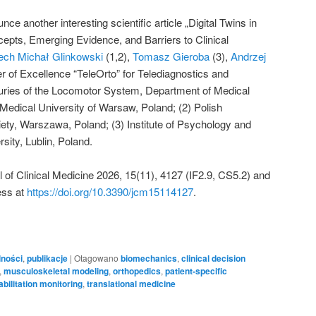
unce another interesting scientific article „Digital Twins in
pts, Emerging Evidence, and Barriers to Clinical
ech Michał Glinkowski
(1,2),
Tomasz Gieroba
(3),
Andrzej
er of Excellence “TeleOrto” for Telediagnostics and
juries of the Locomotor System, Department of Medical
Medical University of Warsaw, Poland; (2) Polish
ety, Warszawa, Poland; (3) Institute of Psychology and
ty, Lublin, Poland.
 of Clinical Medicine 2026, 15(11), 4127 (IF2.9, CS5.2) and
ess at
https://doi.org/10.3390/jcm15114127
.
lności
,
publikacje
|
Otagowano
biomechanics
,
clinical decision
,
musculoskeletal modeling
,
orthopedics
,
patient-specific
abilitation monitoring
,
translational medicine