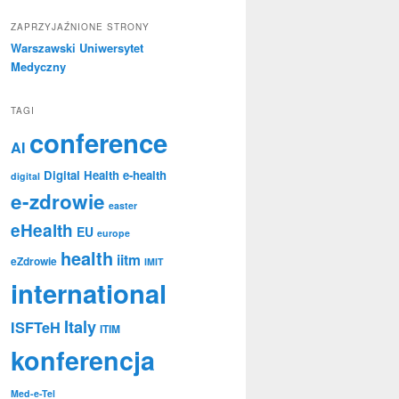
ZAPRZYJAŹNIONE STRONY
Warszawski Uniwersytet
Medyczny
TAGI
conference
AI
Digital Health
e-health
digital
e-zdrowie
easter
eHealth
EU
europe
health
iitm
eZdrowie
IMIT
international
Italy
ISFTeH
ITIM
konferencja
Med-e-Tel