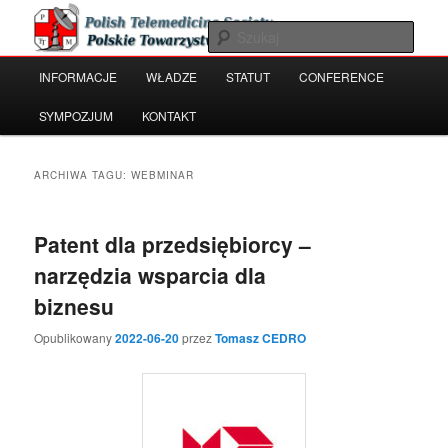
Przeskocz
Przeskocz
Polish Telemedicine and e-Health Society
do
do
Szuka
tekstu
widgetów
Główne
INFORMACJE
WŁADZE
STATUT
CONFERENCE
Polskie Towarzystwo Telemedycyny
menu
i e-Zdrowia
SYMPOZJUM
KONTAKT
ARCHIWA TAGU:
WEBMINAR
Patent dla przedsiębiorcy –
narzędzia wsparcia dla
biznesu
Opublikowany
2022-06-20
przez
Tomasz CEDRO