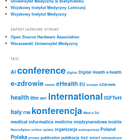
Uniwersytet Medyczny w Białymstoku
Wojskowy Instytut Medycyny Lotniczej
Wojskowy Instytut Medyczny
ZAPRZYJAŹNIONE STRONY
Open Source Hardware Association
Warszawski Uniwersytet Medyczny
TAGI
conference
AI
Digital Health
e-health
digital
e-zdrowie
eHealth
EU
eZdrowie
easter
europe
international
health
iitm
ISFTeH
IMIT
konferencja
Italy
ITIM
Med-e-Tel
medical informatics
medicine
międzynarodowa
mobile
Poland
organizacja
NeuroSpine
online
opłaty
osteoporoza
Polska
publication
publikacja
smart
pttmez
R&D
telemedicare