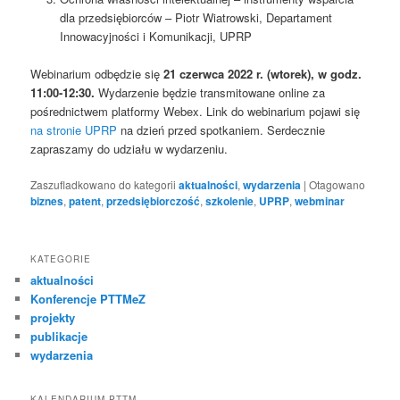
dla przedsiębiorców – Piotr Wiatrowski, Departament
Innowacyjności i Komunikacji, UPRP
Webinarium odbędzie się
21 czerwca 2022 r. (wtorek), w godz.
11:00-12:30.
Wydarzenie będzie transmitowane online za
pośrednictwem platformy Webex. Link do webinarium pojawi się
na stronie UPRP
na dzień przed spotkaniem. Serdecznie
zapraszamy do udziału w wydarzeniu.
Zaszufladkowano do kategorii
aktualności
,
wydarzenia
|
Otagowano
biznes
,
patent
,
przedsiębiorczość
,
szkolenie
,
UPRP
,
webminar
KATEGORIE
aktualności
Konferencje PTTMeZ
projekty
publikacje
wydarzenia
KALENDARIUM PTTM